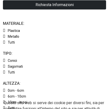
Richiesta Informazioni
MATERIALE:
Plastica
Metallo
Tutti
TIPO:
Conici
Sagomati
Tutti
ALTEZZA:
0cm - 6cm
6cm - 10cm
10cm - in poi
Questo sito web si serve dei cookie per diversi fini, sia per
Tutti
consentire funzioni all'interno del sito e sia per attività di