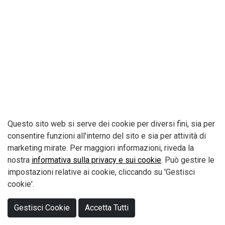
Questo sito web si serve dei cookie per diversi fini, sia per
consentire funzioni all'interno del sito e sia per attività di
Pix S.r.l. - Via Umbria, 17/19 Zona Industriale - 70029 Santeramo in Colle
marketing mirate. Per maggiori informazioni, riveda la
(BA) Italy - Tel. +39 080 3039833 - Fax. +39 080 3027028
nostra
informativa sulla privacy e sui cookie
. Può gestire le
P.Iva e Cod. Fisc. 04929390724 - Capitale Sociale: € 52.000,00 Interamente
versato
impostazioni relative ai cookie, cliccando su 'Gestisci
Sales:
vendite@pixsrl.it
- Administration Office:
amministrazione@pixsrl.it
cookie'.
- Informations:
info@pixstore.net
Informativa Privacy
-
Cookie Policy
Gestisci Cookie
Accetta Tutti
© Pix S.r.l. 2026. - P.IVA 04929390724 - Powered By
Labonext
.