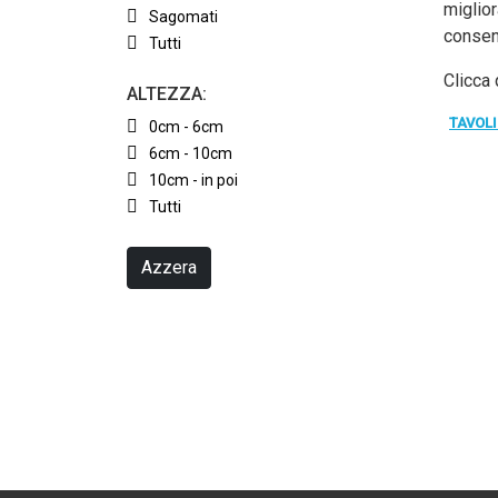
miglior
Sagomati
consen
Tutti
Clicca 
ALTEZZA:
TAVOL
0cm - 6cm
6cm - 10cm
10cm - in poi
Tutti
Azzera