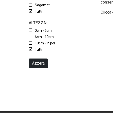
consen
Sagomati
Tutti
Clicca 
ALTEZZA:
0cm - 6cm
6cm - 10cm
10cm - in poi
Tutti
Azzera