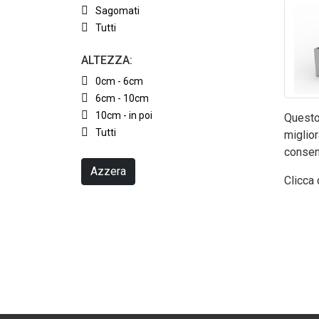
Sagomati
Tutti
ALTEZZA:
0cm - 6cm
6cm - 10cm
10cm - in poi
Questo 
Tutti
miglior
consen
Azzera
Clicca 