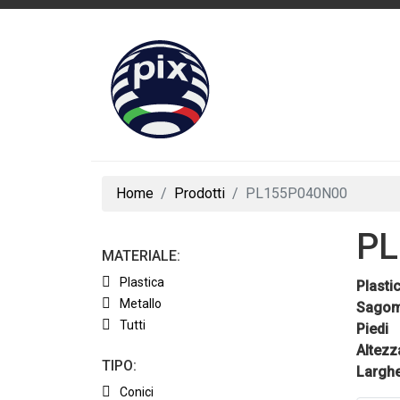
Home
Prodotti
PL155P040N00
PL
MATERIALE:
Plastica
Plasti
Metallo
Sagom
Tutti
Piedi
Altezz
TIPO:
Largh
Conici