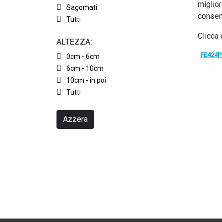
miglior
Sagomati
consen
Tutti
Clicca 
ALTEZZA:
FE424
0cm - 6cm
6cm - 10cm
10cm - in poi
Tutti
Azzera