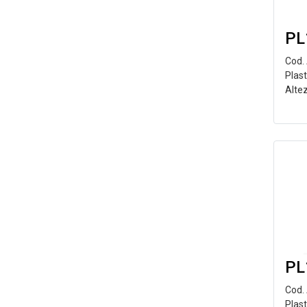
PL
Cod.
Plast
Alte
PL
Cod.
Plas