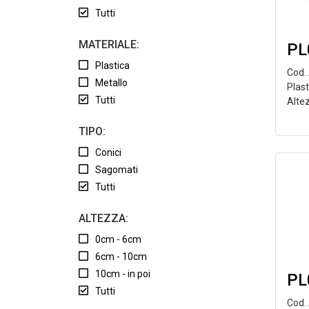
Tutti
MATERIALE:
PL
Plastica
Cod.
Metallo
Plas
Tutti
Alte
TIPO:
Conici
Sagomati
Tutti
ALTEZZA:
0cm - 6cm
6cm - 10cm
10cm - in poi
PL
Tutti
Cod.