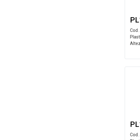
PL
Cod.
Plas
Alte
PL
Cod.