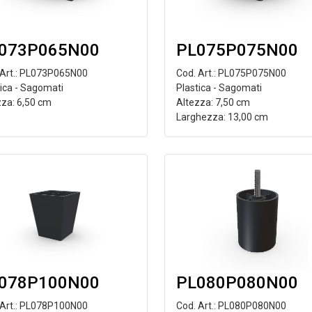
073P065N00
PL075P075N00
 Art.: PL073P065N00
Cod. Art.: PL075P075N00
tica - Sagomati
Plastica - Sagomati
zza: 6,50 cm
Altezza: 7,50 cm
Larghezza: 13,00 cm
078P100N00
PL080P080N00
 Art.: PL078P100N00
Cod. Art.: PL080P080N00