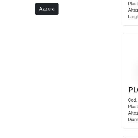
Plas
Azzera
Alte
Larg
PL
Cod.
Plast
Alte
Diam