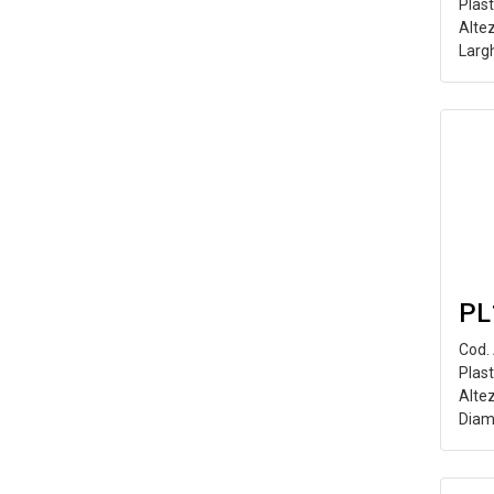
Plas
Alte
Larg
PL
Cod.
Plast
Alte
Diam